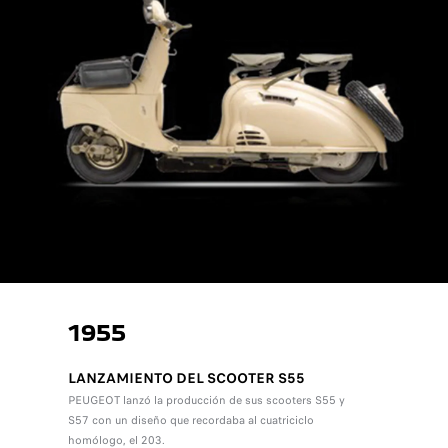
1955
LANZAMIENTO DEL SCOOTER S55
PEUGEOT lanzó la producción de sus scooters S55 y
S57 con un diseño que recordaba al cuatriciclo
homólogo, el 203.