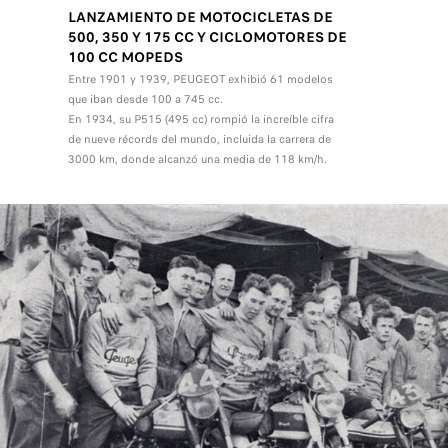
LANZAMIENTO DE MOTOCICLETAS DE
500, 350 Y 175 CC Y CICLOMOTORES DE
100 CC MOPEDS
Entre 1901 y 1939, PEUGEOT exhibió 61 modelos
que iban desde 100 a 745 cc.
En 1934, su P515 (495 cc) rompió la increíble cifra
de nueve récords del mundo, incluida la carrera de
3000 km, donde alcanzó una media de 118 km/h.