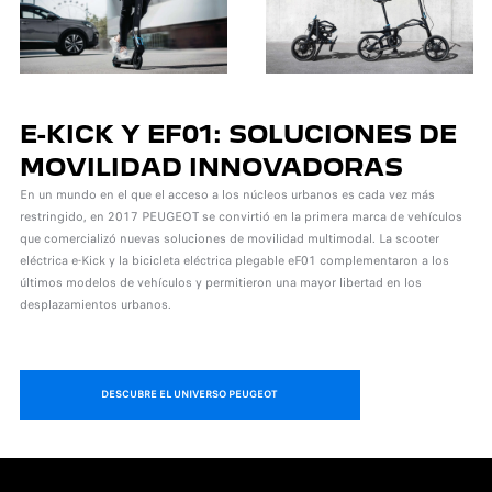
E-KICK Y EF01: SOLUCIONES DE
MOVILIDAD INNOVADORAS
En un mundo en el que el acceso a los núcleos urbanos es cada vez más
restringido, en 2017 PEUGEOT se convirtió en la primera marca de vehículos
que comercializó nuevas soluciones de movilidad multimodal. La scooter
eléctrica e-Kick y la bicicleta eléctrica plegable eF01 complementaron a los
últimos modelos de vehículos y permitieron una mayor libertad en los
desplazamientos urbanos.
DESCUBRE EL UNIVERSO PEUGEOT