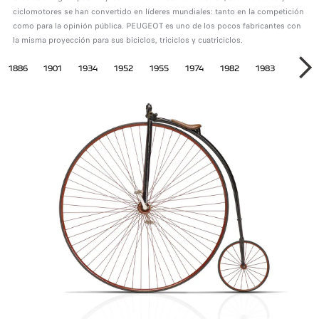
ciclomotores se han convertido en líderes mundiales: tanto en la competición
como para la opinión pública. PEUGEOT es uno de los pocos fabricantes con
la misma proyección para sus biciclos, triciclos y cuatriciclos.
LOS BICICLOS
1886
1901
1934
1952
1955
1974
1982
1983
1984
SI