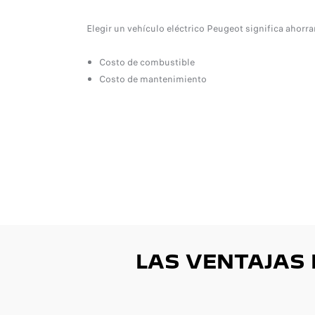
tar por el placer
Elegir un vehículo eléctrico Peugeot significa ahorra
Costo de combustible
Costo de mantenimiento
LAS VENTAJAS 