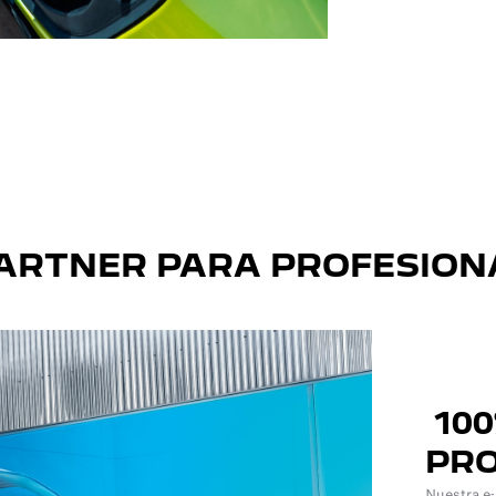
acústica. Tus sensaciones de conducción mejoran, tu
tranquilidad y la de tus pasajeros también.
PARTNER PARA PROFESION
100
PRO
Nuestra e-