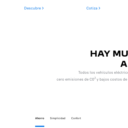
Descubre
Cotiza
HAY MU
A
Todos los vehículos eléctri
2
cero emisiones de C0
y bajos costos d
Ahorro
Simplicidad
Confort