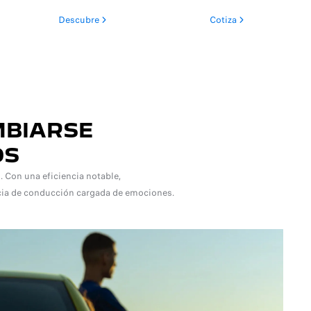
Descubre
Cotiza
MBIARSE
OS
 Con una eficiencia notable,
cia de conducción cargada de emociones.