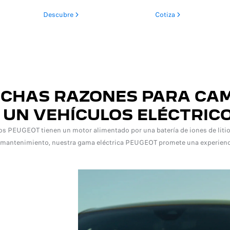
Descubre
Cotiza
CHAS RAZONES PARA CA
 UN VEHÍCULOS ELÉCTRIC
cos PEUGEOT tienen un motor alimentado por una batería de iones de litio.
e mantenimiento, nuestra gama eléctrica PEUGEOT promete una experien