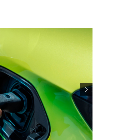
¿QUÉ SE SIENTE AL
CONDUCIR UN
VEHÍCULO
ELÉCTRICO?
SIGUIENTE
Con nuestra gama 100% eléctrica, disfruta del placer de
conducir un eléctrico sin concesiones: 0 ruidos, 0
vibraciones, 0 cambios de marcha, 0 combustible y 0
2
emisiones de CO
al conducir. En la ciudad, los vehículos
eléctricos también ayudan a reducir la contaminación