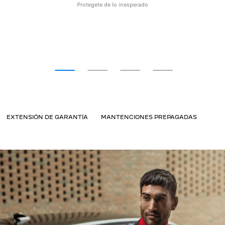
evan
Protegete de lo inesperado
Pag
s
ezas
RATOS DE SERVICIO
EXTENSIÓN DE GARANTÍA
MANTENCIONES PREPAGADAS