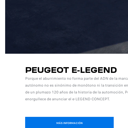
PEUGEOT E-LEGEND
Porque el aburrimiento no forma parte del ADN de la marc
autónomo no es sinónimo de monótono ni la transición en
de un plumazo 120 años de la historia de la automoción, 
enorgullece de anunciar el e-LEGEND CONCEPT.
MÁS INFORMACIÓN