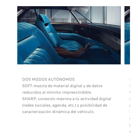
DOS MODOS AUTÓNOMOS
DOS
SOFT: mezcla de material digital y de datos
LEGE
reducidos al mínimo imprescindible.
tres
SHARP: conexión máxima a tu actividad digital
made
(redes sociales, agenda, etc.) y posibilidad de
pant
caracterización dinámica del vehículo.
BOOS
grac
proy
gran