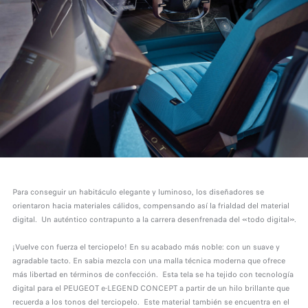
Para conseguir un habitáculo elegante y luminoso, los diseñadores se
orientaron hacia materiales cálidos, compensando así la frialdad del material
digital. Un auténtico contrapunto a la carrera desenfrenada del «todo digital».
¡Vuelve con fuerza el terciopelo! En su acabado más noble: con un suave y
agradable tacto. En sabia mezcla con una malla técnica moderna que ofrece
más libertad en términos de confección. Esta tela se ha tejido con tecnología
digital para el PEUGEOT e-LEGEND CONCEPT a partir de un hilo brillante que
recuerda a los tonos del terciopelo. Este material también se encuentra en el