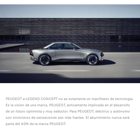
PEUGEOT e-LEGEND CONCEPT no es solamente un manifiesto de tecnología.
Es la visión de una marca, PEUGEOT, activamente implicada en el desarrollo
de un futuro optimista y muy seductor. Para PEUGEOT, eléctrico y autónomo
son sinónimos de sensaciones aún más fuertes. El aburrimiento nunca será
parte del ADN de la marca PEUGEOT.