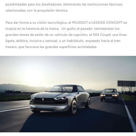
posibilidades para los diseñadores, eliminando las restricciones técnicas
relacionadas con la propulsión térmica.
Para dar forma a su visión tecnológica, el PEUGEOT e-LEGEND CONCEPT se
inspira en la herencia de la marca. Un guiño al pasado: reinterpretar los
grandes temas de estilo de un vehículo de capricho, el 504 Coupé: una línea
ligera, atlética, incisiva y sensual, y un habitáculo, arqueado hacia el tren
trasero, que favorece las grandes superficies acristaladas.