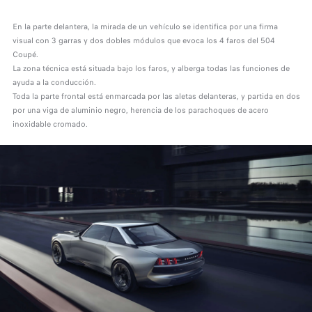
En la parte delantera, la mirada de un vehículo se identifica por una firma
visual con 3 garras y dos dobles módulos que evoca los 4 faros del 504
Coupé.
La zona técnica está situada bajo los faros, y alberga todas las funciones de
ayuda a la conducción.
Toda la parte frontal está enmarcada por las aletas delanteras, y partida en dos
por una viga de aluminio negro, herencia de los parachoques de acero
inoxidable cromado.