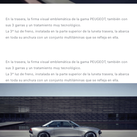
En la trasera, la firma visual emblemática de la gama PEUGEOT, también con
sus 3 garras y un tratamiento muy tecnológico.
La 3ª luz de freno, instalada en la parte superior de la luneta trasera, la abarca
en toda su anchura con un conjunto multiláminas que se refleja en ella.
En la trasera, la firma visual emblemática de la gama PEUGEOT, también con
sus 3 garras y un tratamiento muy tecnológico.
La 3ª luz de freno, instalada en la parte superior de la luneta trasera, la abarca
en toda su anchura con un conjunto multiláminas que se refleja en ella.