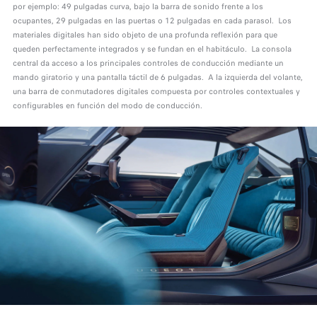
por ejemplo: 49 pulgadas curva, bajo la barra de sonido frente a los
ocupantes, 29 pulgadas en las puertas o 12 pulgadas en cada parasol. Los
materiales digitales han sido objeto de una profunda reflexión para que
queden perfectamente integrados y se fundan en el habitáculo. La consola
central da acceso a los principales controles de conducción mediante un
mando giratorio y una pantalla táctil de 6 pulgadas. A la izquierda del volante,
una barra de conmutadores digitales compuesta por controles contextuales y
configurables en función del modo de conducción.