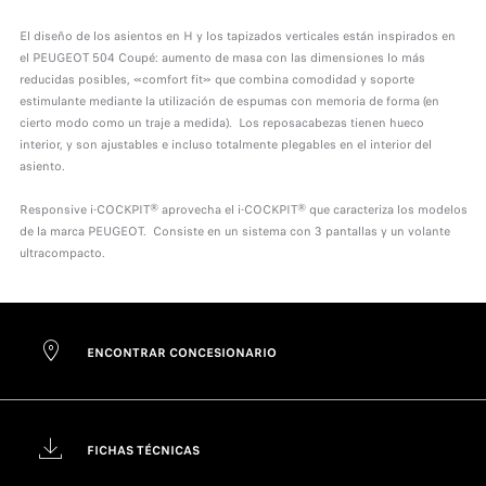
El diseño de los asientos en H y los tapizados verticales están inspirados en
el PEUGEOT 504 Coupé: aumento de masa con las dimensiones lo más
reducidas posibles, «comfort fit» que combina comodidad y soporte
estimulante mediante la utilización de espumas con memoria de forma (en
cierto modo como un traje a medida). Los reposacabezas tienen hueco
interior, y son ajustables e incluso totalmente plegables en el interior del
asiento.
Responsive i-COCKPIT® aprovecha el i-COCKPIT® que caracteriza los modelos
de la marca PEUGEOT. Consiste en un sistema con 3 pantallas y un volante
ultracompacto.
ENCONTRAR CONCESIONARIO
FICHAS TÉCNICAS