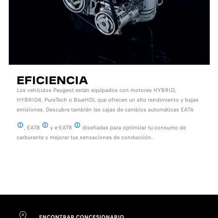
EFICIENCIA
Los vehículos Peugeot están equipados con motores HYBRID,
HYBRID4, PureTech o BlueHDi, que ofrecen un alto rendimiento y bajas
emisiones. Descubre también las cajas de cambios automáticas EAT6
, EAT8
y e-EAT8
diseñadas para optimizar tu consumo de
Caja de cambios automática eficiente 6
Caja de cambios automática eficiente 8
Caja de cambios automática eléctrica eficiente 8
carburante y mejorar tus sensaciones de conducción.
ENCONTRAR CONCESIONARIO