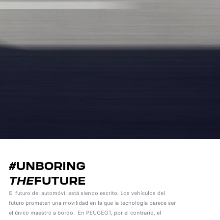
#UNBORING
THE
FUTURE
El futuro del automóvil está siendo escrito. Los vehículos del
futuro prometen una movilidad en la que la tecnología parece ser
el único maestro a bordo. En PEUGEOT, por el contrario, el