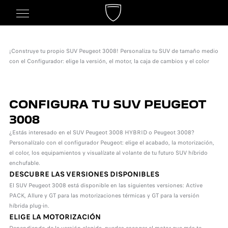
¡Construye tu propio SUV Peugeot 3008! Personaliza tu SUV de tamaño medio
con el Configurador: elige la versión, el motor, la caja de cambios y el color
CONFIGURA TU SUV PEUGEOT
3008
¿Estás interesado en el SUV Peugeot 3008 HYBRID o Peugeot 3008?
Personalízalo con el configurador Peugeot: elige el acabado, la motorización,
el color, los equipamientos y visualízate al volante de tu futuro SUV híbrido
enchufable.
DESCUBRE LAS VERSIONES DISPONIBLES
El SUV Peugeot 3008 está disponible en las siguientes versiones: Active
PACK, Allure y GT para las motorizaciones térmicas y GT para la versión
híbrida plug-in.
ELIGE LA MOTORIZACIÓN