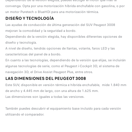
Dependiendo de la versión elegida, puedes escoger el motor que más te
convenga. Opta por una motorización híbrida enchufable con gasolina, o por
un motor Puretech o BlueHDi para una motorización térmica.
DISEÑO Y TECNOLOGÍA
Las ayudas de conducción de última generación del SUV Peugeot 3008
mejoran la comodidad y la seguridad a bordo.
Dependiendo de la versión elegida, hay disponibles diferentes opciones de
diseño y tecnología.
A nivel de diseño, tendrás opciones de llantas, volante, faros LED y las
características del panel de a bordo.
En cuanto a las tecnologías, dependiendo de la versión que elijas, se incluirán
algunas tecnologías de serie, como el Peugeot i-Cockpit 3D, el sistema de
navegación 3D, el Drive Assist Peugeot Plus, entre otros.
LAS DIMENSIONES DEL PEUGEOT 3008
Este SUV, disponible en versión térmica e híbrida enchufable, mide 1.840 mm
de ancho y 4.445 mm de largo, con una altura de 1.625 mm.
Las dimensiones son iguales a todas las versiones.
También puedes descubrir el equipamiento base incluido para cada versión
utilizando el comparador.