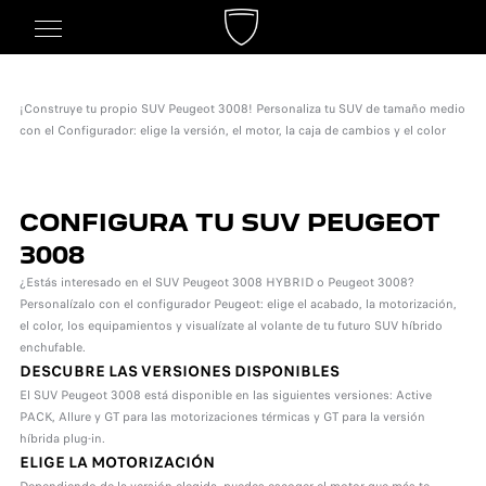
¡Construye tu propio SUV Peugeot 3008! Personaliza tu SUV de tamaño medio
con el Configurador: elige la versión, el motor, la caja de cambios y el color
CONFIGURA TU SUV PEUGEOT
3008
¿Estás interesado en el SUV Peugeot 3008 HYBRID o Peugeot 3008?
Personalízalo con el configurador Peugeot: elige el acabado, la motorización,
el color, los equipamientos y visualízate al volante de tu futuro SUV híbrido
enchufable.
DESCUBRE LAS VERSIONES DISPONIBLES
El SUV Peugeot 3008 está disponible en las siguientes versiones: Active
PACK, Allure y GT para las motorizaciones térmicas y GT para la versión
híbrida plug-in.
ELIGE LA MOTORIZACIÓN