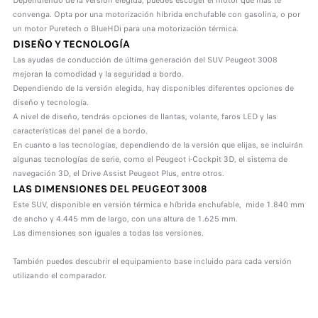
Dependiendo de la versión elegida, puedes escoger el motor que más te
convenga. Opta por una motorización híbrida enchufable con gasolina, o por
un motor Puretech o BlueHDi para una motorización térmica.
DISEÑO Y TECNOLOGÍA
Las ayudas de conducción de última generación del SUV Peugeot 3008
mejoran la comodidad y la seguridad a bordo.
Dependiendo de la versión elegida, hay disponibles diferentes opciones de
diseño y tecnología.
A nivel de diseño, tendrás opciones de llantas, volante, faros LED y las
características del panel de a bordo.
En cuanto a las tecnologías, dependiendo de la versión que elijas, se incluirán
algunas tecnologías de serie, como el Peugeot i-Cockpit 3D, el sistema de
navegación 3D, el Drive Assist Peugeot Plus, entre otros.
LAS DIMENSIONES DEL PEUGEOT 3008
Este SUV, disponible en versión térmica e híbrida enchufable, mide 1.840 mm
de ancho y 4.445 mm de largo, con una altura de 1.625 mm.
Las dimensiones son iguales a todas las versiones.
También puedes descubrir el equipamiento base incluido para cada versión
utilizando el comparador.