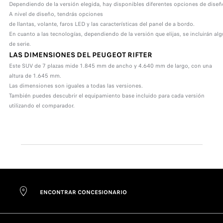
Dependiendo de la versión elegida, hay disponibles diferentes opciones de diseñ
A nivel de diseño, tendrás opciones
de llantas, volante, faros LED y las características del panel de a bordo.
En cuanto a las tecnologías, dependiendo de la versión que elijas, se incluirán al
de serie.
LAS DIMENSIONES DEL PEUGEOT RIFTER
Este SUV de 7 plazas mide 1.845 mm de ancho y 4.640 mm de largo, con una
altura de 1.645 mm.
Las dimensiones son iguales a todas las versiones.
También puedes descubrir el equipamiento base incluido para cada versión
utilizando el comparador.
ENCONTRAR CONCESIONARIO