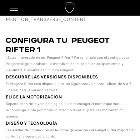
MENTION_TRANSVERSE_CONTENT
CONFIGURA TU PEUGEOT
RIFTER 1
¿Estás interesado en un Peugeot Rifter ? Personalízalo con el configurador
Peugeot: elige el acabado, la motorización, el color, los equipamientos y
visualízate al volante de tu futuro Peugeot.
DESCUBRE LAS VERSIONES DISPONIBLES
El Peugeot Rifter está disponible en las siguientes versiones: Allure, de 5 o 7
lugares, para la versión térmica.
ELIGE LA MOTORIZACIÓN
Dependiendo de la versión elegida, puedes escoger el motor que más
te convenga. Opta por motor Puretech o BlueHDi para una motorización
térmica.
DISEÑO Y TECNOLOGÍA
Las ayudas de conducción de la última generación del Peuget Rifter mejoran el
confort y la seguridad a bordo.