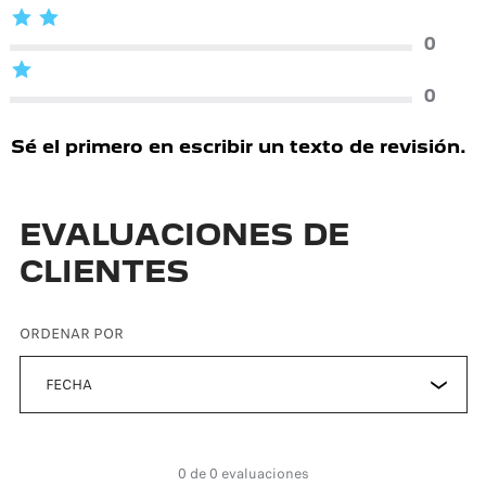
Este 
0
Muy 
0
Sé el primero en escribir un texto de revisión.
EVALUACIONES DE
CLIENTES
ORDENAR POR
0 de 0 evaluaciones