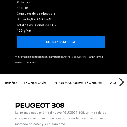
Potencia
130 HP
Consumo de combustible
Entre 16,5 y 26,9 km/l
Total de emisiones de CO2
120 g/km
COTIZA Y CONFIGURA
**Información correspondiente a versiones Allure Pack Gasolina 130 EAT8 y GT
Gasolina 130 EAT8
O 308
DISEÑO
TECNOLOGÍA
INFORMACIONES TÉCNICAS
ACCESOR
SI
PEUGEOT 308
La intensa seducción del nuevo PEUGEOT 308, un modelo de
alta gama que no sacrifica la espontaneidad, cautiva por su
marcado carácter y su dinamismo.