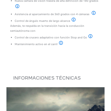
Nueva cámara de visión trasera de alta definición de 180 grados
Disponible según la versión
Asistencia al aparcamiento de 360 grados con 4 cámaras
Disponible segú
Control de ángulo muerto de largo alcance
Disponible según la versión
Además, te respalda en la transición hacia la conducción
semiautónoma con:
Control de crucero adaptativo con función Stop and Go
Disponible según 
Mantenimiento activo en el carril
Disponible según la versión
INFORMACIONES TÉCNICAS