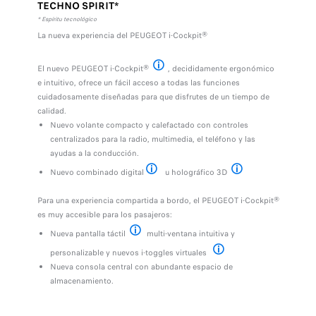
TECHNO SPIRIT*
* Espíritu tecnológico
La nueva experiencia del PEUGEOT i-Cockpit®
El nuevo PEUGEOT i-Cockpit®
, decididamente ergonómico
Para la radio, media, el teléfono y las ayuda
e intuitivo, ofrece un fácil acceso a todas las funciones
cuidadosamente diseñadas para que disfrutes de un tiempo de
calidad.
Nuevo volante compacto y calefactado con controles
centralizados para la radio, multimedia, el teléfono y las
ayudas a la conducción.
Nuevo combinado digital
u holográfico 3D
Disponible de serie
Disponible en versión 
Para una experiencia compartida a bordo, el PEUGEOT i-Cockpit®
es muy accesible para los pasajeros:
Nueva pantalla táctil
multi-ventana intuitiva y
Disponible de serie
personalizable y nuevos i-toggles virtuales
Accesos directos táctiles par
Nueva consola central con abundante espacio de
almacenamiento.