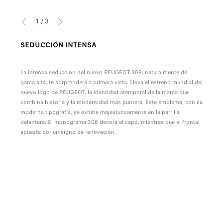
1
/
3
ANTERIOR
SIGUIENTE
SEDUCCIÓN INTENSA
PRO
Las l
palda
La intensa seducción del nuevo PEUGEOT 308, naturalmente de
moder
gama alta, te sorprenderá a primera vista. Lleva el estreno mundial del
proye
, con
onible en versión GT
nuevo logo de PEUGEOT, la identidad atemporal de la marca que
iden
combina historia y la modernidad más puntera. Este emblema, con su
Cince
moderna tipografía, se exhibe majestuosamente en la parrilla
Matr
delantera. El monograma 308 decora el capó, mientras que el frontal
el pa
apuesta por un signo de renovación.