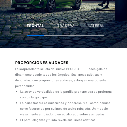
FRONTAL
TRASERA
LATERAL
PROPORCIONES AUDACES
La sorprendente silueta del nuevo PEUGEOT 308 hace gala de
dinamismo desde todos los ángulos. Sus líneas atléticas y
depuradas, con proporciones audaces, subrayan una potente
personalidad:
La atrevida verticalidad de la parrilla pronunciada se prolonga
con un largo capó.
La parte trasera es musculosa y poderosa, y su aerodinámica
se ve favorecida por su línea de techo rebajada. Un modelo
visualmente ampliado, bien equilibrado sobre sus ruedas.
El perfil elegante y fluido revela sus líneas atléticas.