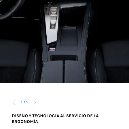
1
/
5
ANTERIOR
SIGUIENTE
DISEÑO Y TECNOLOGÍA AL SERVICIO DE LA
COM
ERGONOMÍA
La