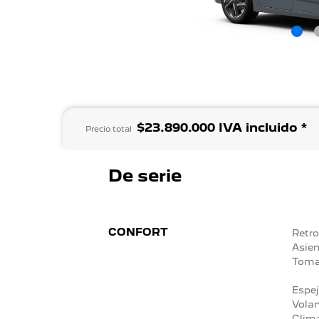
$23.890.000 IVA incluido *
Precio total
De serie
CONFORT
Retro
Asien
Toma
Espej
Volan
Clima