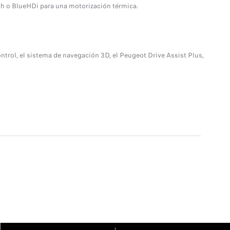
ch o BlueHDi para una motorización térmica.
ntrol, el sistema de navegación 3D, el Peugeot Drive Assist Plus,