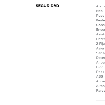
SEGURIDAD
Alarm
Nebli
Rueda
Keyle
Cáma
Encen
Asist
Detec
2 Fij
Asien
Senso
Detec
Airba
Bloq
Pack 
ABS +
Anti-
Airba
Faros