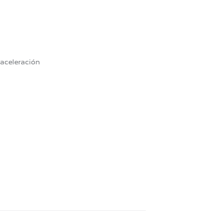
Personalización
$0
CART_CASH_PRICE_OPTIONS
$0
CART_CASH_PRICE_PERSONALIZATION_OPTIONS_ACCESSOR
$0
aceleración