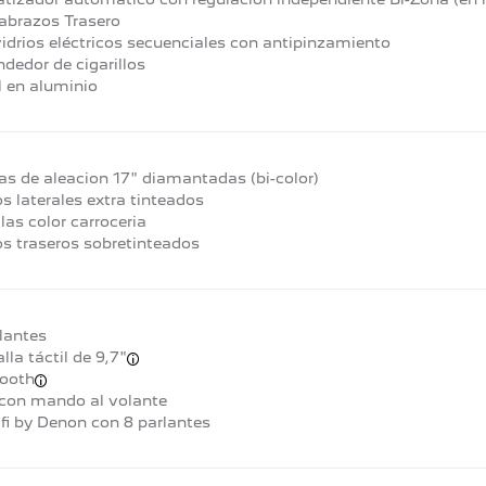
abrazos Trasero
idrios eléctricos secuenciales con antipinzamiento
dedor de cigarillos
 en aluminio
as de aleacion 17" diamantadas (bi-color)
os laterales extra tinteados
las color carroceria
os traseros sobretinteados
lantes
lla táctil de 9,7"
tooth
con mando al volante
ifi by Denon con 8 parlantes