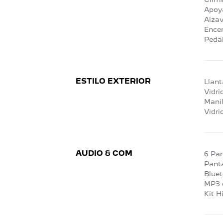
Apoy
Alzav
Encen
Pedal
ESTILO EXTERIOR
Llant
Vidri
Manil
Vidri
AUDIO & COM
6 Par
Panta
Blue
MP3 
Kit H