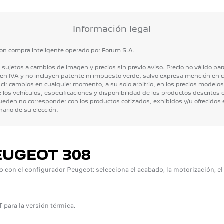
Información legal
on
compra
inteligente
operado
por
Forum
S.A.
n
sujetos
a
cambios
de
imagen
y
precios
sin
previo
aviso.
Precio
no
válido
par
yen
IVA
y
no
incluyen
patente
ni
impuesto
verde,
salvo
expresa
mención
en
c
cir
cambios
en
cualquier
momento,
a
su
solo
arbitrio,
en
los
precios
modelos
e
los
vehículos,
especificaciones
y
disponibilidad
de
los
productos
descritos
ueden
no
corresponder
con
los
productos
cotizados,
exhibidos
y/u
ofrecidos
nario
de
su
elección.
EUGEOT 308
on el configurador Peugeot: selecciona el acabado, la motorización, el co
 para la versión térmica.