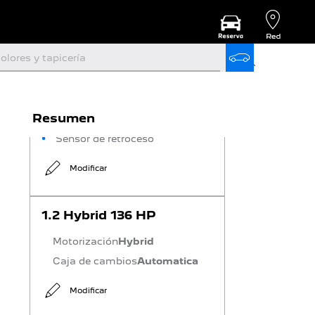
Retrovisor interior
electrocromático
Espejos abatibles
olores y tapicería
eléctricamente
Pantalla táctil de 9,7"
Keyless
Cámara de retroceso
Resumen
Detector de punto ciego
Sensor de retroceso
Modificar
1.2 Hybrid 136 HP
Motorización
Hybrid
Caja de cambios
Automatica
Modificar