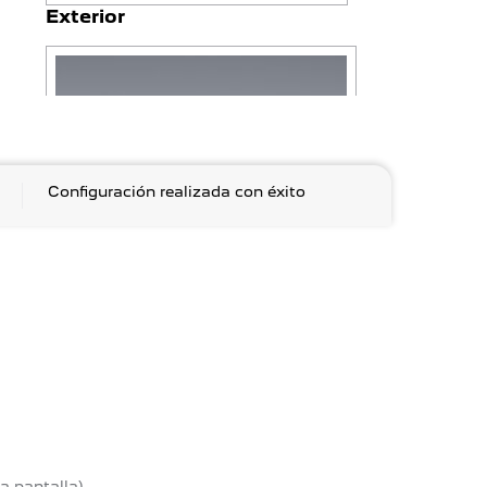
Exterior
Configuración
realizada
con
éxito
Gris Selenium
Incluido en el precio
Modificar
Interior
a pantalla)