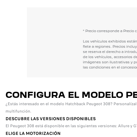
*
Precio
corresponde
a
Precio
c
Los
vehículos
exhibidos
está
flete
a
regiones.
Precios
inclu
se
reserva
el
derecho
a
introdu
de
los
vehículos,
accesorios
d
imágenes
son
ilustrativas
y
p
las
condiciones
en
el
concesio
CONFIGURA EL MODELO P
¿Estás interesado en el modelo Hatchback Peugeot 308? Personalízalo c
multifunción.
DESCUBRE LAS VERSIONES DISPONIBLES
El Peugeot 308 está disponible en las siguientes versiones: Allure y GT
ELIGE LA MOTORIZACIÓN