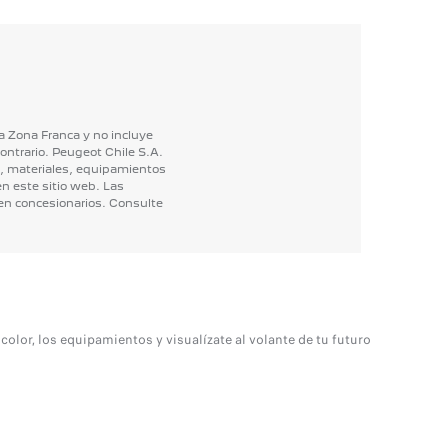
a
Zona
Franca
y
no
incluye
ontrario.
Peugeot
Chile
S.A.
,
materiales,
equipamientos
en
este
sitio
web.
Las
en
concesionarios.
Consulte
lor, los equipamientos y visualízate al volante de tu futuro