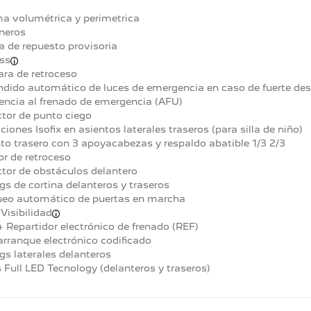
a volumétrica y perimetrica
neros
 de repuesto provisoria
ss
ra de retroceso
dido automático de luces de emergencia en caso de fuerte des
encia al frenado de emergencia (AFU)
tor de punto ciego
aciones Isofix en asientos laterales traseros (para silla de niño)
to trasero con 3 apoyacabezas y respaldo abatible 1/3 2/3
r de retroceso
tor de obstáculos delantero
gs de cortina delanteros y traseros
ueo automático de puertas en marcha
Visibilidad
 Repartidor electrónico de frenado (REF)
arranque electrónico codificado
gs laterales delanteros
 Full LED Tecnology (delanteros y traseros)