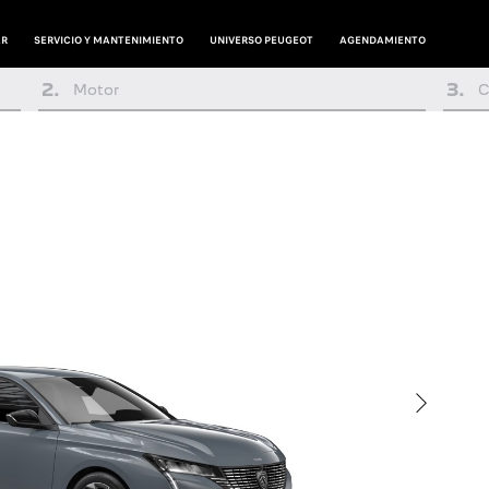
AR
SERVICIO Y MANTENIMIENTO
UNIVERSO PEUGEOT
AGENDAMIENTO
2
.
3
.
Motor
C