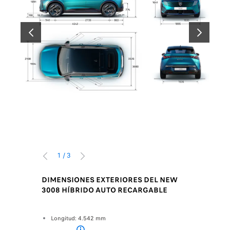
ANTERIOR
SIGUIENTE
1
/
3
ANTERIOR
SIGUIENTE
EL NEW
DIMENSIONES EXTERIORES DEL NEW
DIMENSI
BLE
3008 HÍBRIDO AUTO RECARGABLE
3008 HÍ
Delantera (Fil
Longitud: 4.542 mm
Ancho de
Altura de