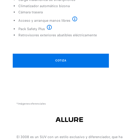
Pa
Climatizador automático bizona
C
Cámara trasera
C
"
Pantalla HD
Acceso y arranque manos libres
A
Acceso sin llave con bloqueo y desbloque
Pack Safety Plus
P
El Pack incluye: Control de crucero/Limitador de velocid
Retrovisores exteriores abatibles eléctricamente
Re
COTIZA
*Imágenes eferenciales
ALLURE
El 3008 es un SUV con un estilo exclusivo y diferenciador, que ha