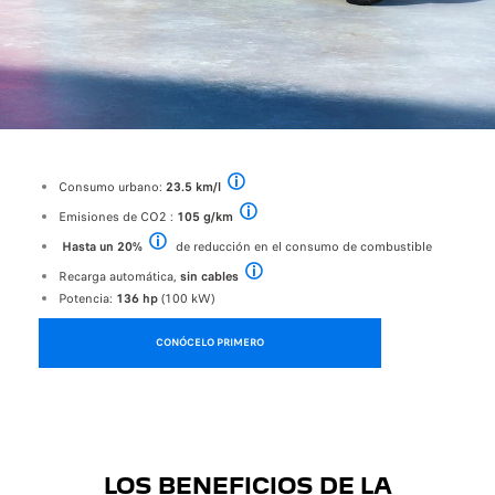
Consumo urbano:
23.5 km/l
CONSUMO DE COMBUSTIBLE - Valores NEDC: Consu
Emisiones de CO2 :
105 g/km
EMISIONES DE CO2 - Valores NEDC: Emisiones 
Hasta un 20%
de reducción en el consumo de combustible
Consumo mixto WLTP en comparación con un motor de gaso
Recarga automática,
sin cables
Recarga automática sin cable de recarga: la
Potencia:
136 hp
(100 kW)
CONÓCELO PRIMERO
LOS BENEFICIOS DE LA