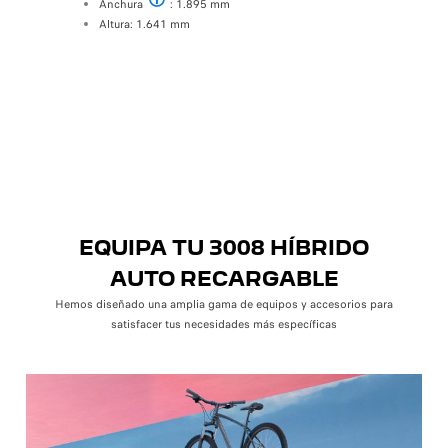
Anchura
: 1.895 mm
Excluidos los espejos
Altura: 1.641 mm
Trasera (Fila 
Ancho de
Espacio p
EQUIPA TU 3008 HÍBRIDO
AUTO RECARGABLE
Hemos diseñado una amplia gama de equipos y accesorios para
satisfacer tus necesidades más específicas