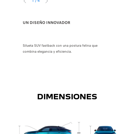
1
/
4
ANTERIOR
SIGUIENTE
EL NUEVO
UN DISEÑO INNOVADOR
PANORÁ
TO
Gran pantall
Silueta SUV fastback con una postura felina que
o eléctrico,
tablero.
combina elegancia y eficiencia.
Solo
 eléctrico
ática.
Opción de conducción eléctrica autónoma de 1km con velocidades de hasta 30
DIMENSIONES